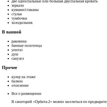
две односпальные или большая двуспальная кровать
зеркало
кувшин/стаканы
стулья
тумбочки
холодильник
В ванной
раковина
банные полотенца
унитаз
душ
санузел
Прочее
кулер на этаже
балкон
отопление
Все о размещении
В санаторий «Орбита-2» можно заселиться по предваритель