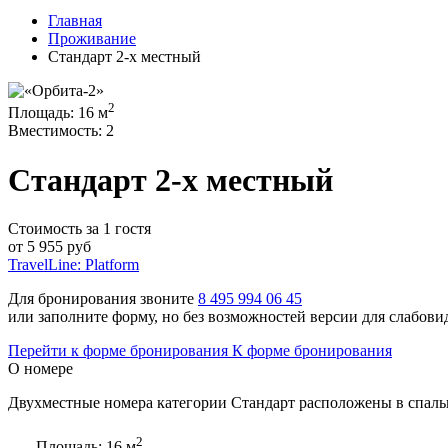
Главная
Проживание
Стандарт 2-х местный
2
Площадь:
16 м
Вместимость:
2
Стандарт 2-х местный
Стоимость за 1 гостя
от
5 955
руб
TravelLine: Platform
Для бронирования звоните
8 495 994 06 45
или заполните форму, но без возможностей версии для слабов
Перейти к форме бронирования
К форме бронирования
О номере
Двухместные номера категории Стандарт расположены в спально
2
Площадь:
16 м