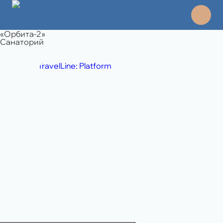
«Орбита-2»
Санаторий
TravelLine: Platform
8 495 994 06 45
отдел продаж
8 989 108 49 71
бронирование