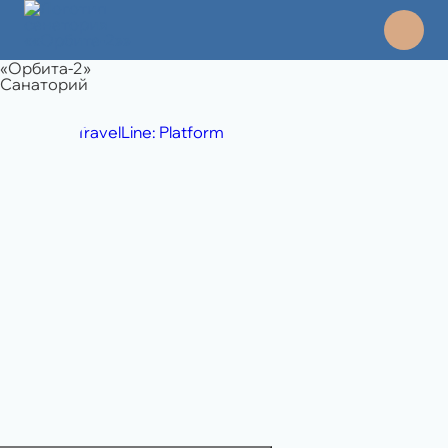
«Орбита-2»
Санаторий
TravelLine: Platform
8 495 994 06 45
отдел продаж
8 989 108 49 71
бронирование