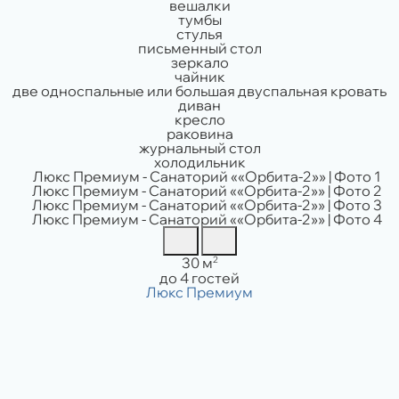
вешалки
тумбы
стулья
письменный стол
зеркало
чайник
две односпальные или большая двуспальная кровать
диван
кресло
раковина
журнальный стол
холодильник
Площадь:
2
30 м
Вместимость:
до 4 гостей