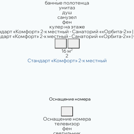
банные полотенца
унитаз
душ
санузел
фен
кулер на этаже
Площадь:
2
16 м
Вместимость:
2
Оснащение номера
Оснащение номера
телевизор
фен
светильник