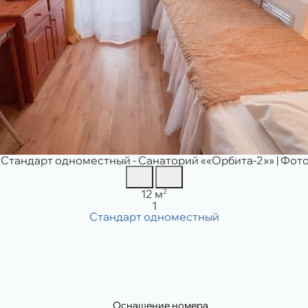
Площадь:
2
12 м
Вместимость:
1
Оснащение номера