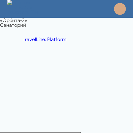
«Орбита-2»
Санаторий
TravelLine: Platform
8 495 994 06 45
отдел продаж
8 989 108 49 71
бронирование