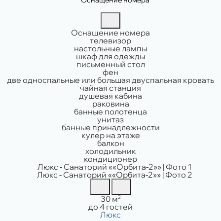
Оснащение номера
телевизор
настольные лампы
шкаф для одежды
письменный стол
фен
две односпальные или большая двуспальная кровать
чайная станция
душевая кабина
раковина
банные полотенца
унитаз
банные принадлежности
кулер на этаже
балкон
холодильник
кондиционер
Площадь:
2
30 м
Вместимость:
до 4 гостей