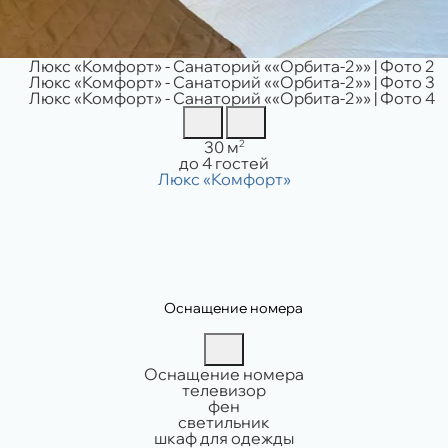
Площадь:
2
30 м
Вместимость:
до 4 гостей
Оснащение номера
Оснащение номера
телевизор
фен
светильник
шкаф для одежды