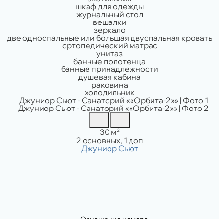
шкаф для одежды
журнальный стол
вешалки
зеркало
две односпальные или большая двуспальная кровать
ортопедический матрас
унитаз
банные полотенца
банные принадлежности
душевая кабина
раковина
холодильник
Площадь:
2
30 м
Вместимость:
2 основных, 1 доп
Оснащение номера