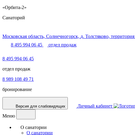
«Орбита-2»
Санаторий
Московская область,
Солнечногорск,
д. Толстяково, территория
8 495 994 06 45
отдел продаж
8 495 994 06 45
отдел продаж
8 989 108 49 71
бронирование
Личный кабинет
Версия для слабовидящих
Меню
О санатории
О санатории