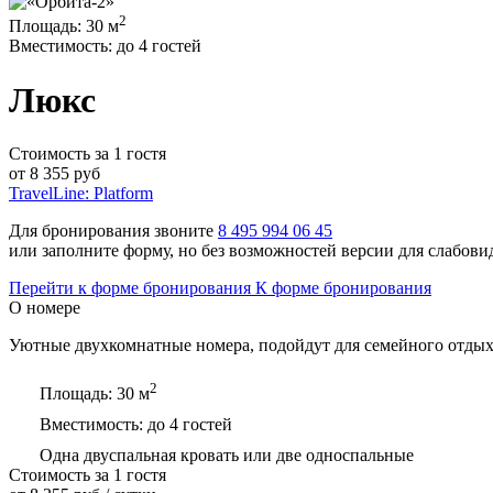
2
Площадь:
30 м
Вместимость:
до 4 гостей
Люкс
Стоимость за 1 гостя
от
8 355
руб
TravelLine: Platform
Для бронирования звоните
8 495 994 06 45
или заполните форму, но без возможностей версии для слабов
Перейти к форме бронирования
К форме бронирования
О номере
Уютные двухкомнатные номера, подойдут для семейного отдыха
2
Площадь:
30 м
Вместимость:
до 4 гостей
Одна двуспальная кровать или две односпальные
Стоимость за 1 гостя