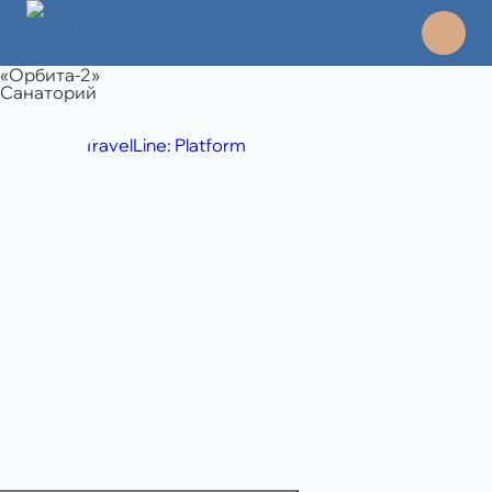
«Орбита-2»
Санаторий
TravelLine: Platform
8 495 994 06 45
отдел продаж
8 989 108 49 71
бронирование