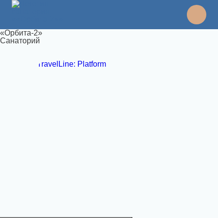
«Орбита-2»
Санаторий
TravelLine: Platform
8 495 994 06 45
отдел продаж
8 989 108 49 71
бронирование