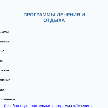
ПРОГРАММЫ ЛЕЧЕНИЯ И
ОТДЫХА
раммы
граммы
ние
ых
ление
вление
кие
рованные