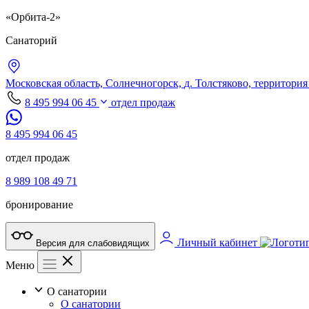
«Орбита-2»
Санаторий
Московская область,
Солнечногорск,
д. Толстяково, территория
8 495 994 06 45
отдел продаж
8 495 994 06 45
отдел продаж
8 989 108 49 71
бронирование
Личный кабинет
Версия для слабовидящих
Меню
О санатории
О санатории