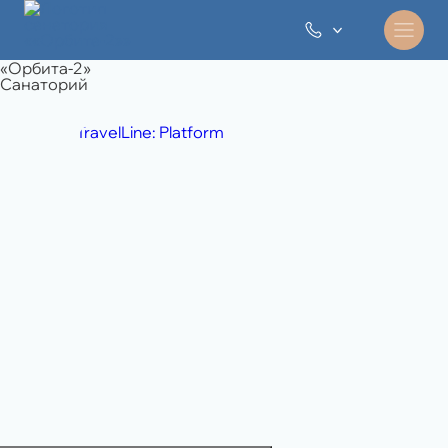
«Орбита-2»
Санаторий
TravelLine: Platform
8 495 994 06 45
отдел продаж
8 989 108 49 71
бронирование