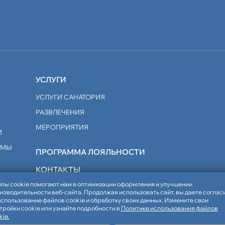
УСЛУГИ
УСЛУГИ САНАТОРИЯ
РАЗВЛЕЧЕНИЯ
МЕРОПРИЯТИЯ
И
ММЫ
ПРОГРАММА ЛОЯЛЬНОСТИ
КОНТАКТЫ
лы cookie помогают нам в оптимизации оформления и улучшении
изводительности веб-сайта. Продолжая использовать сайт, вы даете соглас
использование файлов cookie и обработку своих данных. Измените свои
тройки cookie или узнайте подробности в
Политике использования файлов
kie.