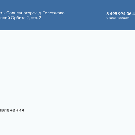
ть,
Солнечногорск,
д. Толстяково,
8 495 994 06 
орий Орбита-2, стр. 2
отдел продаж
8 989 108 49 7
бронирование
звлечения