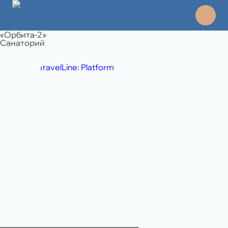
«Орбита-2»
Санаторий
TravelLine: Platform
8 495 994 06 45
отдел продаж
8 989 108 49 71
бронирование