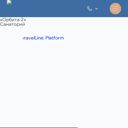
«Орбита-2»
Санаторий
TravelLine: Platform
8 495 994 06 45
отдел продаж
8 989 108 49 71
бронирование