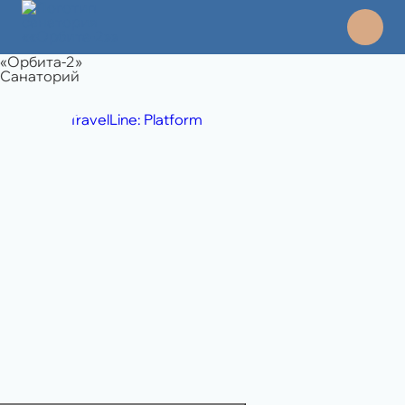
«Орбита-2»
Санаторий
TravelLine: Platform
8 495 994 06 45
отдел продаж
8 989 108 49 71
бронирование